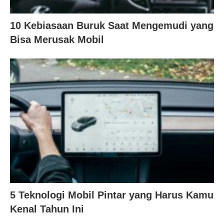
10 Kebiasaan Buruk Saat Mengemudi yang
Bisa Merusak Mobil
5 Teknologi Mobil Pintar yang Harus Kamu
Kenal Tahun Ini