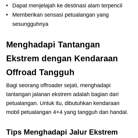
Dapat menjelajah ke destinasi alam terpencil
Memberikan sensasi petualangan yang
sesungguhnya
Menghadapi Tantangan
Ekstrem dengan Kendaraan
Offroad Tangguh
Bagi seorang offroader sejati, menghadapi
tantangan jalanan ekstrem adalah bagian dari
petualangan. Untuk itu, dibutuhkan kendaraan
mobil petualangan 4×4 yang tangguh dan handal.
Tips Menghadapi Jalur Ekstrem