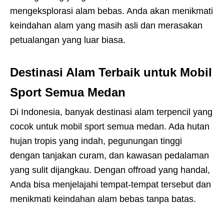
mengeksplorasi alam bebas. Anda akan menikmati
keindahan alam yang masih asli dan merasakan
petualangan yang luar biasa.
Destinasi Alam Terbaik untuk Mobil
Sport Semua Medan
Di Indonesia, banyak destinasi alam terpencil yang
cocok untuk mobil sport semua medan. Ada hutan
hujan tropis yang indah, pegunungan tinggi
dengan tanjakan curam, dan kawasan pedalaman
yang sulit dijangkau. Dengan offroad yang handal,
Anda bisa menjelajahi tempat-tempat tersebut dan
menikmati keindahan alam bebas tanpa batas.