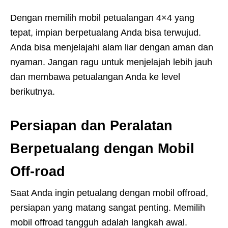
Dengan memilih mobil petualangan 4×4 yang
tepat, impian berpetualang Anda bisa terwujud.
Anda bisa menjelajahi alam liar dengan aman dan
nyaman. Jangan ragu untuk menjelajah lebih jauh
dan membawa petualangan Anda ke level
berikutnya.
Persiapan dan Peralatan
Berpetualang dengan Mobil
Off-road
Saat Anda ingin petualang dengan mobil offroad,
persiapan yang matang sangat penting. Memilih
mobil offroad tangguh adalah langkah awal.