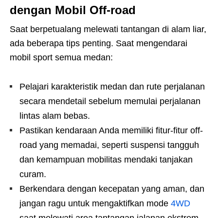
dengan Mobil Off-road
Saat berpetualang melewati tantangan di alam liar,
ada beberapa tips penting. Saat mengendarai
mobil sport semua medan:
Pelajari karakteristik medan dan rute perjalanan
secara mendetail sebelum memulai perjalanan
lintas alam bebas.
Pastikan kendaraan Anda memiliki fitur-fitur off-
road yang memadai, seperti suspensi tangguh
dan kemampuan mobilitas mendaki tanjakan
curam.
Berkendara dengan kecepatan yang aman, dan
jangan ragu untuk mengaktifkan mode
4WD