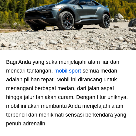
Bagi Anda yang suka menjelajahi alam liar dan
mencari tantangan,
mobil sport
semua medan
adalah pilihan tepat. Mobil ini dirancang untuk
menangani berbagai medan, dari jalan aspal
hingga jalur tanjakan curam. Dengan fitur uniknya,
mobil ini akan membantu Anda menjelajahi alam
terpencil dan menikmati sensasi berkendara yang
penuh adrenalin.